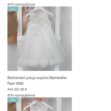
ΦΠΑ περιλαμβάνεται
Νέο
Βαπτιστικό ρούχο κορίτσι Bambolino
Fani-1830
Τιμή Έκπτωσης
Από
221,00 €
ΦΠΑ περιλαμβάνεται
Νέο