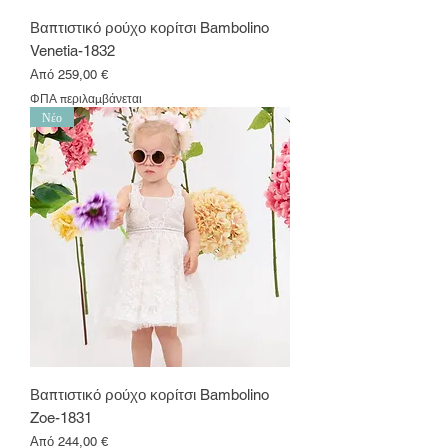
Βαπτιστικό ρούχο κορίτσι Bambolino
Venetia-1832
Τιμή Έκπτωσης
Από
259,00 €
ΦΠΑ περιλαμβάνεται
Νέο
Βαπτιστικό ρούχο κορίτσι Bambolino
Zoe-1831
Τιμή Έκπτωσης
Από
244,00 €