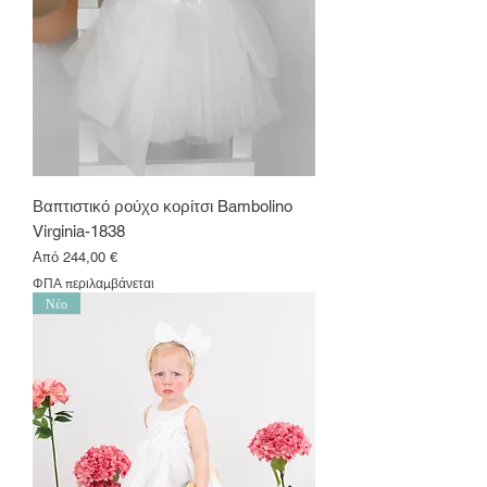
Βαπτιστικό ρούχο κορίτσι Bambolino
Virginia-1838
Τιμή Έκπτωσης
Από
244,00 €
ΦΠΑ περιλαμβάνεται
Νέο