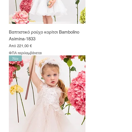
Βαπτιστικό ρούχο κορίτσι Bambolino
Asimina-1833
Τιμή Έκπτωσης
Από
221,00 €
ΦΠΑ περιλαμβάνεται
Νέο