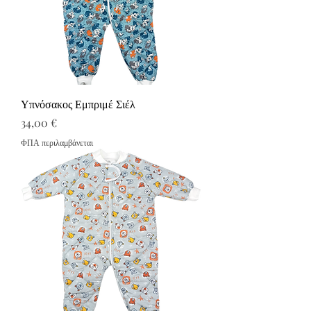
Υπνόσακος Εμπριμέ Σιέλ
Τιμή
34,00 €
ΦΠΑ περιλαμβάνεται