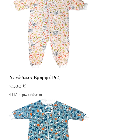
Υπνόσακος Εμπριμέ Ροζ
Τιμή
34,00 €
ΦΠΑ περιλαμβάνεται