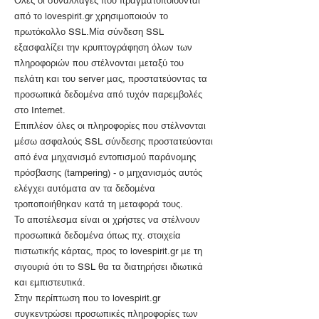
Όλες οι συναλλαγές που πραγματοποιούνται
από το lovespirit.gr χρησιμοποιούν το
πρωτόκολλο SSL.Μία σύνδεση SSL
εξασφαλίζει την κρυπτογράφηση όλων των
πληροφοριών που στέλνονται μεταξύ του
πελάτη και του server μας, προστατεύοντας τα
προσωπικά δεδομένα από τυχόν παρεμβολές
στο Internet.
Επιπλέον όλες οι πληροφορίες που στέλνονται
μέσω ασφαλούς SSL σύνδεσης προστατεύονται
από ένα μηχανισμό εντοπισμού παράνομης
πρόσβασης (tampering) - ο μηχανισμός αυτός
ελέγχει αυτόματα αν τα δεδομένα
τροποποιήθηκαν κατά τη μεταφορά τους.
Το αποτέλεσμα είναι οι χρήστες να στέλνουν
προσωπικά δεδομένα όπως πχ. στοιχεία
πιστωτικής κάρτας, προς το lovespirit.gr με τη
σιγουριά ότι το SSL θα τα διατηρήσει ιδιωτικά
και εμπιστευτικά.
Στην περίπτωση που το lovespirit.gr
συγκεντρώσει προσωπικές πληροφορίες των