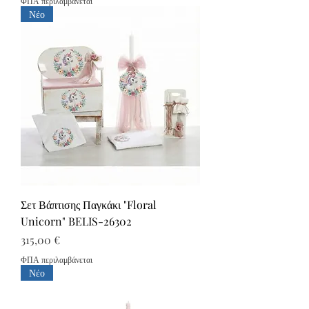
ΦΠΑ περιλαμβάνεται
Νέο
Σετ Βάπτισης Παγκάκι "Floral
Unicorn" BELIS-26302
Τιμή
315,00 €
ΦΠΑ περιλαμβάνεται
Νέο