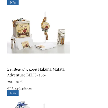
Νέο
Σετ Βάπτισης κουτί Hakuna Matata
Adventure BELIS-2604
Τιμή
290,00 €
ΦΠΑ περιλαμβάνεται
Νέο