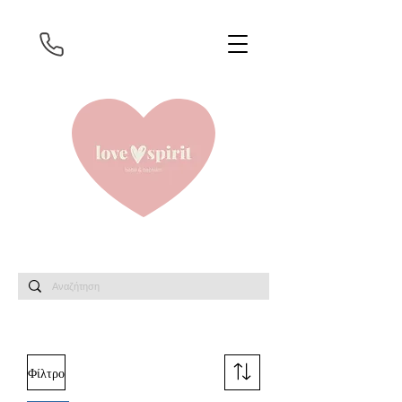
Φίλτρο