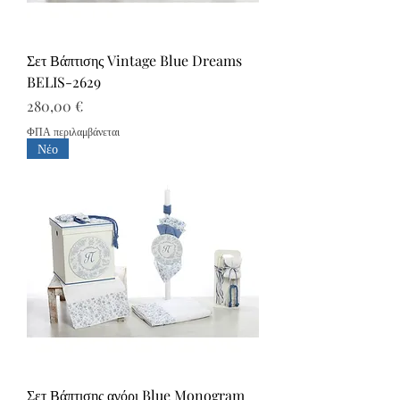
Σετ Βάπτισης Vintage Blue Dreams
BELIS-2629
Τιμή
280,00 €
ΦΠΑ περιλαμβάνεται
Νέο
Σετ Βάπτισης αγόρι Blue Monogram