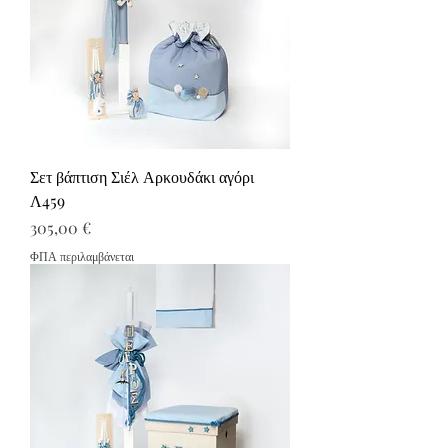
Σετ βάπτιση Σιέλ Αρκουδάκι αγόρι
Λ459
Τιμή
305,00 €
ΦΠΑ περιλαμβάνεται