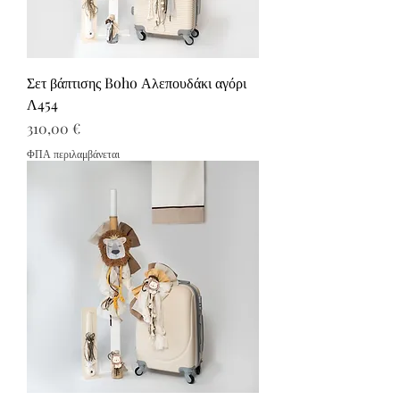
Σετ βάπτισης Boho Αλεπουδάκι αγόρι
Λ454
Τιμή
310,00 €
ΦΠΑ περιλαμβάνεται