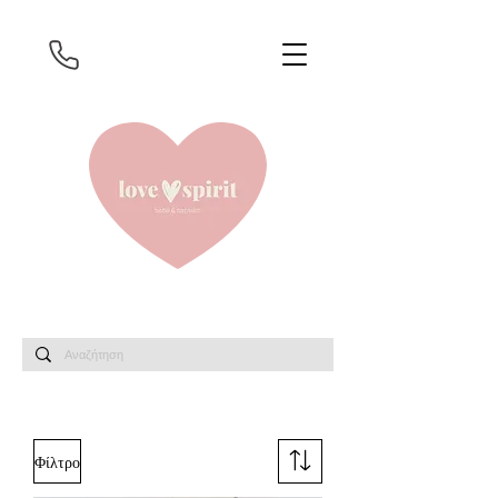
Φίλτρο