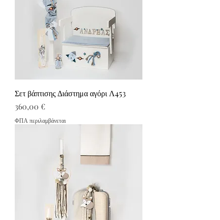
Σετ βάπτισης Διάστημα αγόρι Λ453
Τιμή
360,00 €
ΦΠΑ περιλαμβάνεται