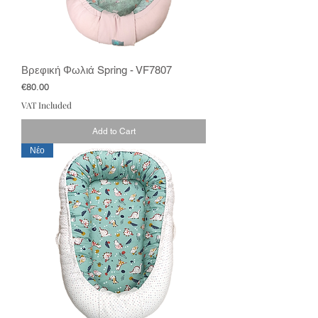
Βρεφική Φωλιά Spring - VF7807
Price
€80.00
VAT Included
Add to Cart
Νέο