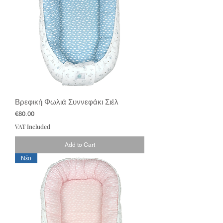
Βρεφική Φωλιά Συννεφάκι Σιέλ
Price
€80.00
VAT Included
Add to Cart
Νέο