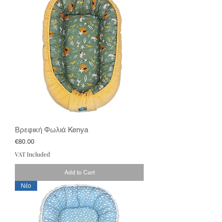
Βρεφική Φωλιά Kenya
Price
€80.00
VAT Included
Add to Cart
Νέο