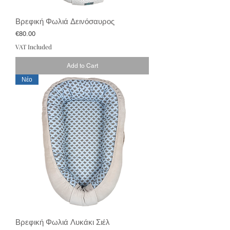
Βρεφική Φωλιά Δεινόσαυρος
Price
€80.00
VAT Included
Add to Cart
Νέο
Βρεφική Φωλιά Λυκάκι Σιέλ