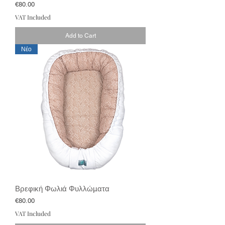
Price
€80.00
VAT Included
Add to Cart
Νέο
Βρεφική Φωλιά Φυλλώματα
Price
€80.00
VAT Included