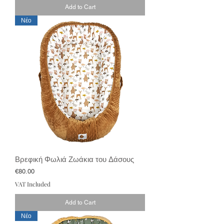
Add to Cart
Νέο
Βρεφική Φωλιά Ζωάκια του Δάσους
Price
€80.00
VAT Included
Add to Cart
Νέο