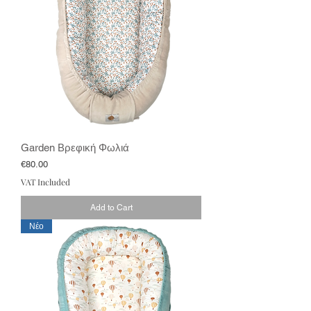
Garden Βρεφική Φωλιά
Price
€80.00
VAT Included
Add to Cart
Νέο