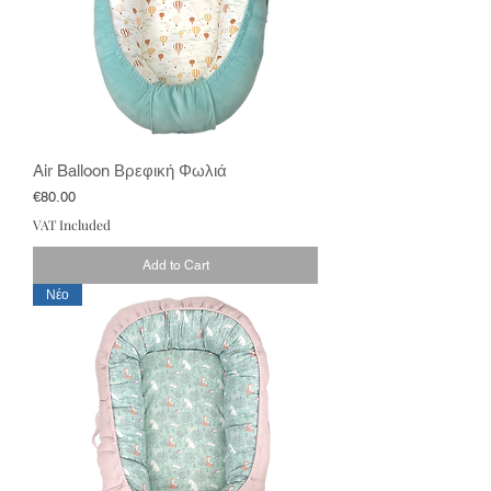
Air Balloon Βρεφική Φωλιά
Price
€80.00
VAT Included
Add to Cart
Νέο