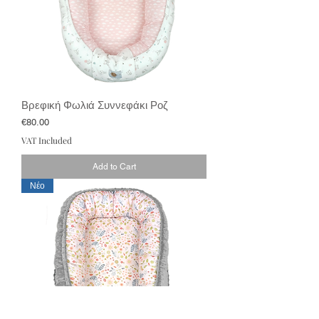
Βρεφική Φωλιά Συννεφάκι Ροζ
Price
€80.00
VAT Included
Add to Cart
Νέο