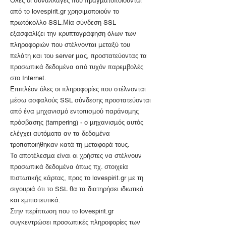
Όλες οι συναλλαγές που πραγματοποιούνται
από το lovespirit.gr χρησιμοποιούν το
πρωτόκολλο SSL.Μία σύνδεση SSL
εξασφαλίζει την κρυπτογράφηση όλων των
πληροφοριών που στέλνονται μεταξύ του
πελάτη και του server μας, προστατεύοντας τα
προσωπικά δεδομένα από τυχόν παρεμβολές
στο Internet.
Επιπλέον όλες οι πληροφορίες που στέλνονται
μέσω ασφαλούς SSL σύνδεσης προστατεύονται
από ένα μηχανισμό εντοπισμού παράνομης
πρόσβασης (tampering) - ο μηχανισμός αυτός
ελέγχει αυτόματα αν τα δεδομένα
τροποποιήθηκαν κατά τη μεταφορά τους.
Το αποτέλεσμα είναι οι χρήστες να στέλνουν
προσωπικά δεδομένα όπως πχ. στοιχεία
πιστωτικής κάρτας, προς το lovespirit.gr με τη
σιγουριά ότι το SSL θα τα διατηρήσει ιδιωτικά
και εμπιστευτικά.
Στην περίπτωση που το lovespirit.gr
συγκεντρώσει προσωπικές πληροφορίες των