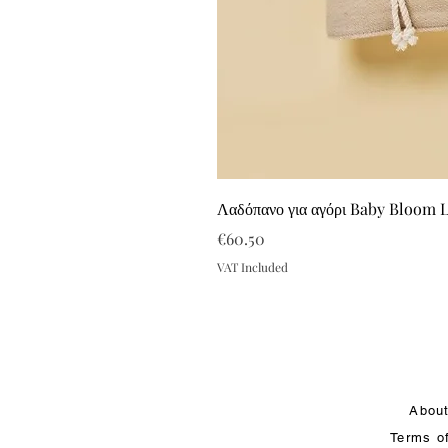
Λαδόπανο για αγόρι Baby Bloom 
Price
€60.50
VAT Included
Abou
Terms o