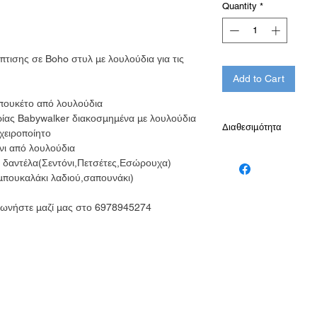
Quantity
*
ισης σε Boho στυλ με λουλούδια για τις
Add to Cart
μπουκέτο από λουλούδια
ιρίας Babywalker διακοσμημένα με λουλούδια
Διαθεσιμότητα
χειροποίητο
νι από λουλούδια
Παράδοση σε 10-15 
 δαντέλα(Σεντόνι,Πετσέτες,Εσώρουχα)
μπουκαλάκι λαδιού,σαπουνάκι)
ινωνήστε μαζί μας στο 6978945274