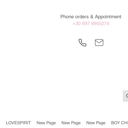
Phone orders & Appointment
+30 697 8945274
LOVESPIRIT
New Page
New Page
New Page
BOY CH