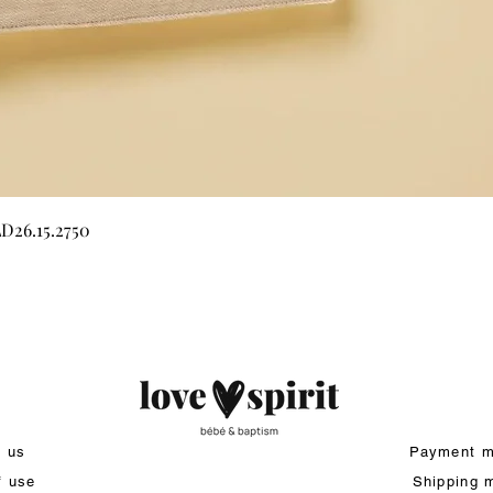
Quick View
LD26.15.2750
t us
Payment m
f use
Shipping 