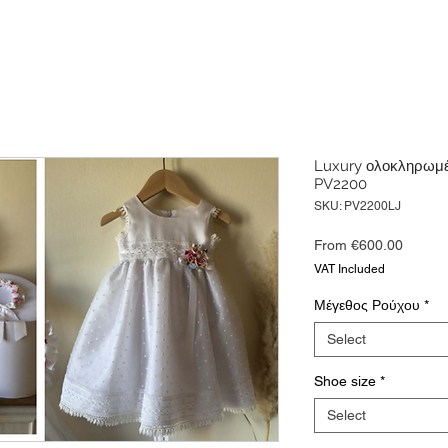
Luxury ολοκληρωμέ
PV2200
SKU: PV2200LJ
Sale
From
€600.00
Price
VAT Included
Μέγεθος Ρούχου
*
Select
Shoe size
*
Select