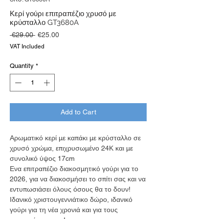
Κερί γούρι επιτραπέζιο χρυσό με
κρύσταλλο GT3680A
Regular
Sale
 €29.00 
€25.00
Price
Price
VAT Included
Quantity
*
Add to Cart
Αρωματικό κερί με καπάκι με κρύσταλλο σε
χρυσό χρώμα, επιχρυσωμένο 24Κ και με
συνολικό ύψος 17cm
Ενα επιτραπέζιο διακοσμητικό γούρι για το
2026, για να διακοσμήσει το σπίτι σας και να
εντυπωσιάσει όλους όσους θα το δουν!
Ιδανικό χριστουγεννιάτικο δώρο, ιδανικό
γούρι για τη νέα χρονιά και για τους