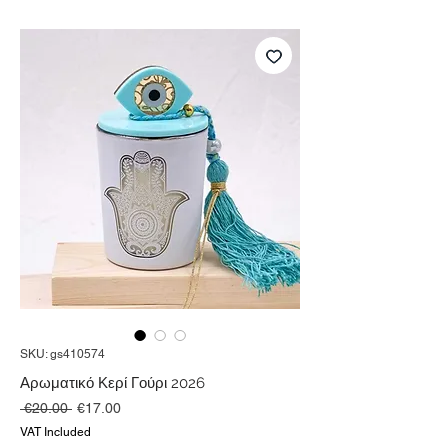
SKU: gs410574
Αρωματικό Κερί Γούρι 2026
Regular
Sale
 €20.00 
€17.00
Price
Price
VAT Included