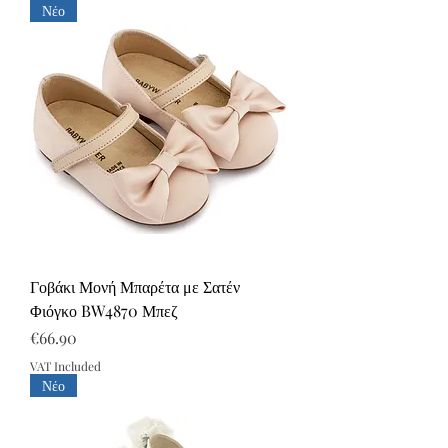
Νέο
Γοβάκι Μονή Μπαρέτα με Σατέν
Φιόγκο BW4870 Μπεζ
Price
€66.90
VAT Included
Νέο