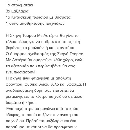
1x στρωματάκι
3x μαξιλάρια
1x Κατασκευή πλαισίου με βύσματα
1 σάκο αποθήκευσης παιχνιδιών
Η Σκηνή Teepee Με Αστέρια θα γίνει το
τέλειο μέρος για να παίξετε στο σπίτι, στη
βεράντα, το μπαλκόνι ή και στον κήπο.
Ο όμορφος σχεδιασμός της Σκηνή Teepee
Με Αστέρια θα ομορφύνει κάθε χώρο, ενώ
τα αξεσουάρ που περιλαμβάνει θα σας
εντυπωσιάσουν!
Η σκηνή είναι φτιαγμένη με απόλυτη
φροντίδα, φυσικά υλικά, ξύλο και ύφασμα. Η
αναδιπλούμενη δομή σάς επιτρέπει να
μετακινήσετε το κέντρο παιχνιδιού σε άλλο
δωμάτιο ή κήπο.
Ένα παχύ στρώμα μονώνει από το κρύο
έδαφος, το οποίο αυξάνει την άνεση του
παιχνιδιού. Πρόσθετα μαξιλάρια και ένα
παράθυρο με κουρτίνα θα προσφέρουν