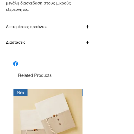
μεγάλη διασκέδαση στους μικρούς
εξερευνητές.
Λεπτομέρειες προιόντος
Χαρακτηριστικά Σκηνής:
Διαστάσεις
Ξύλο από πεύκο και φυσικό ύφασμα
Πτυσσόμενη κατασκευή για να μπορείτε
Διαστάσεις όταν ξεδιπλώνεται:
να απολαύστε τη διασκέδαση όπου
Ύψος 165 εκ
θέλετε
Διαστάσεις βάσης: 115 cm x 115 cm
Παχύ στρωματάκι για μόνωση, κάνει τη
Related Products
διασκέδαση ακόμα πιο άνετη
Ένα παράθυρο με κουρτίνα που θα δώσει
στυλ στην σκηνή
Νέο
Νέο
3 Μαξιλάρια τα οποία είναι τέλειαγια
ξεκούραση στην σκηνή
Η σκηνή είναι κατασκευασμένη από υλικά
σύμφωνα με το πρότυπο OEKO-TEX