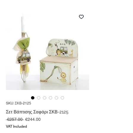
SKU: ΣΚΒ-2125
Σετ Βάπτισης Σαφάρι ΣΚΒ-2125
Regular
Sale
 €257.00 
€244.00
Price
Price
VAT Included