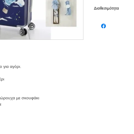
Διαθεσιμότητα
Το προίον είναι διαθ
εργάσιμες
 για αγόρι.
ρι
σώρουχα με σκουφάκι
α