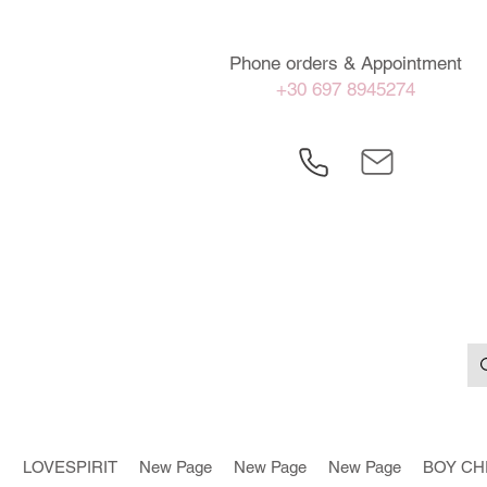
Phone orders & Appointment
+30 697 8945274
LOVESPIRIT
New Page
New Page
New Page
BOY CH