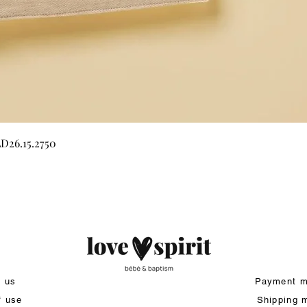
Quick View
LD26.15.2750
t us
Payment m
f use
Shipping 