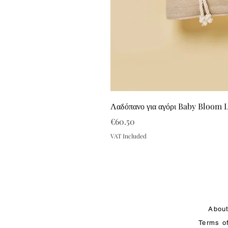
Λαδόπανο για αγόρι Baby Bloom 
Price
€60.50
VAT Included
Abou
Terms o