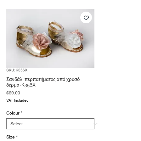
SKU: Κ356Χ
Σανδάλι περπατήματος από χρυσό
δέρμα-Κ356Χ
Price
€69.00
VAT Included
Colour
*
Size
*