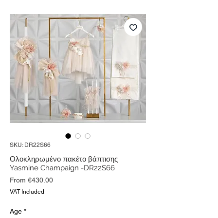
SKU: DR22S66
Ολοκληρωμένο πακέτο βάπτισης
Yasmine Champaign -DR22S66
Sale
From
€430.00
Price
VAT Included
Age
*