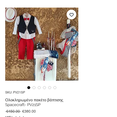
SKU: PV21SP
Ολοκληρωμένο πακέτο βάπτισης
Spacecraft- PV21SP
Regular
Sale
 €450.00 
€380.00
Price
Price