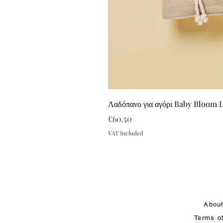
Λαδόπανο για αγόρι Baby Bloom 
Price
€60.50
VAT Included
Abou
Terms o