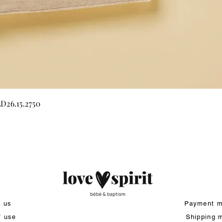
Quick View
LD26.15.2750
t us
Payment m
f use
Shipping 