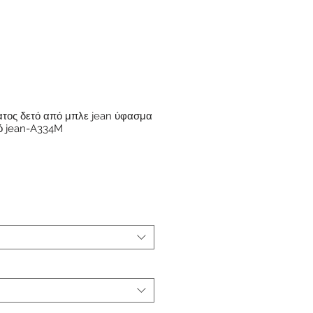
τος δετό από μπλε jean ύφασμα
πό jean-A334M