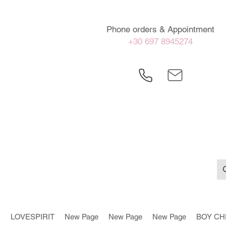
Phone orders & Appointment
+30 697 8945274
LOVESPIRIT
New Page
New Page
New Page
BOY CH