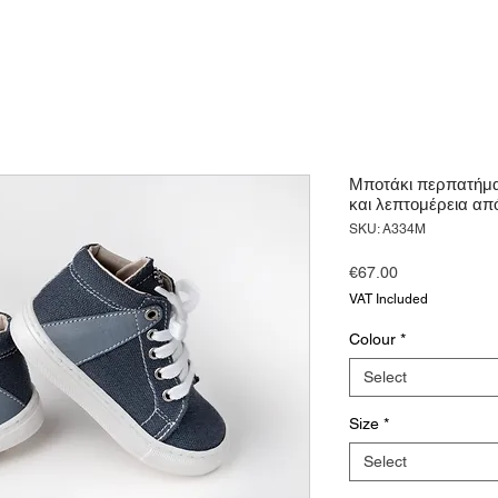
Μποτάκι περπατήμα
και λεπτομέρεια α
SKU: A334M
Price
€67.00
VAT Included
Colour
*
Select
Size
*
Select