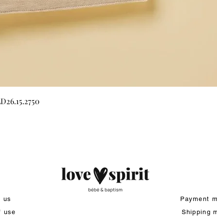
Quick View
LD26.15.2750
t us
Payment m
f use
Shipping 