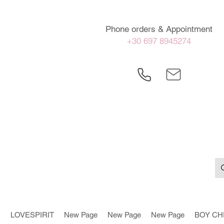
Phone orders & Appointment
+30 697 8945274
LOVESPIRIT
New Page
New Page
New Page
BOY CH