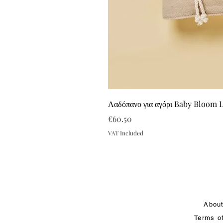
Λαδόπανο για αγόρι Baby Bloom 
Price
€60.50
VAT Included
Abou
Terms o