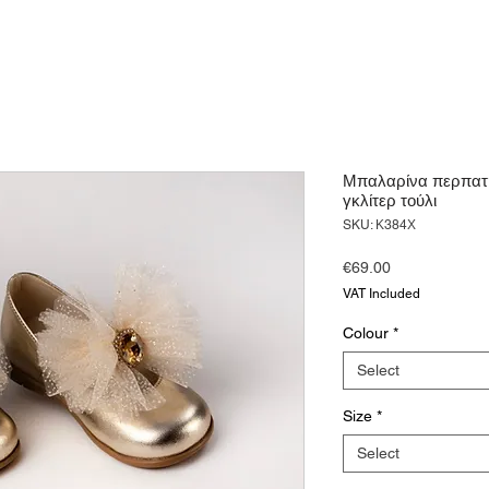
Μπαλαρίνα περπατή
γκλίτερ τούλι
SKU: Κ384Χ
Price
€69.00
VAT Included
Colour
*
Select
Size
*
Select