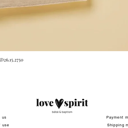
Quick View
LD26.15.2750
t us
Payment m
f use
Shipping 