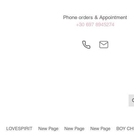
Phone orders & Appointment
+30 697 8945274
LOVESPIRIT
New Page
New Page
New Page
BOY CH