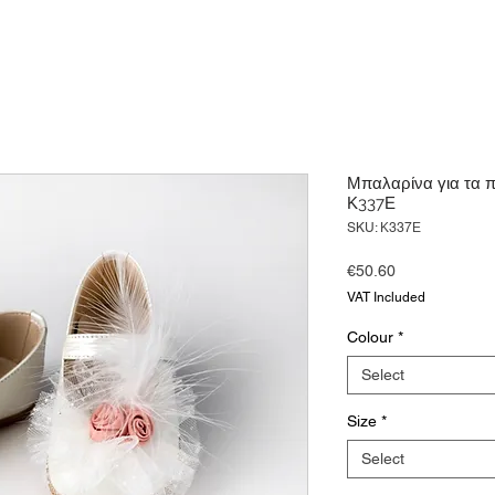
Μπαλαρίνα για τα 
Κ337Ε
SKU: Κ337Ε
Price
€50.60
VAT Included
Colour
*
Select
Size
*
Select