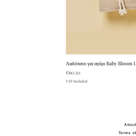
Λαδόπανο για αγόρι Baby Bloom 
Price
€60.50
VAT Included
Abou
Terms o