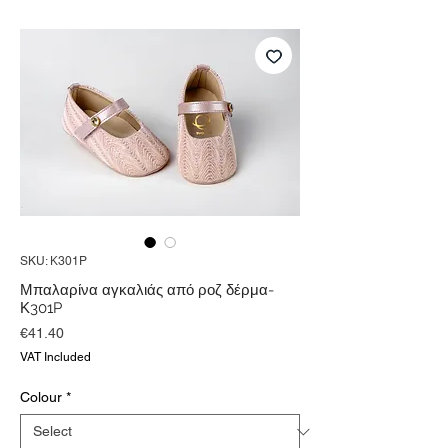
SKU: Κ301P
Μπαλαρίνα αγκαλιάς από ροζ δέρμα-
Κ301P
Price
€41.40
VAT Included
Colour
*