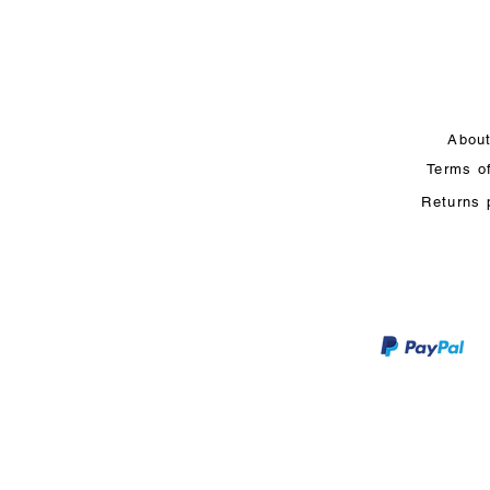
Abou
Terms o
Returns 