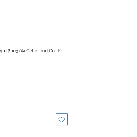
ητο βραχιόλι Celfie and Co -K1