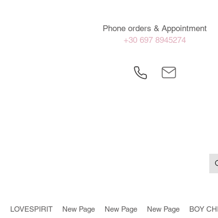
Phone orders & Appointment
+30 697 8945274
LOVESPIRIT
New Page
New Page
New Page
BOY CH