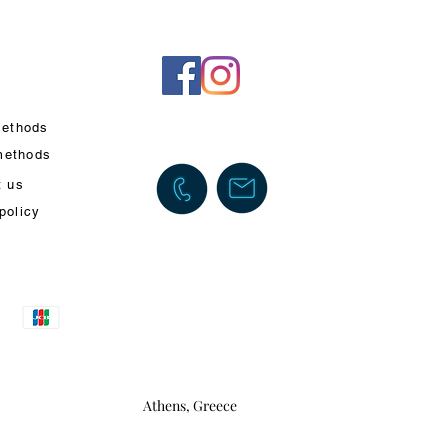
ethods
methods
t us
policy
Athens, Greece