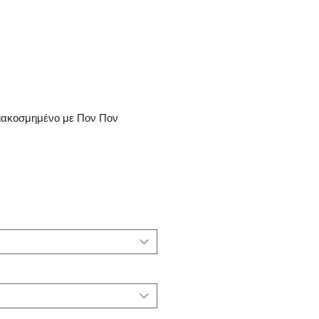
Διακοσμημένο με Πον Πον