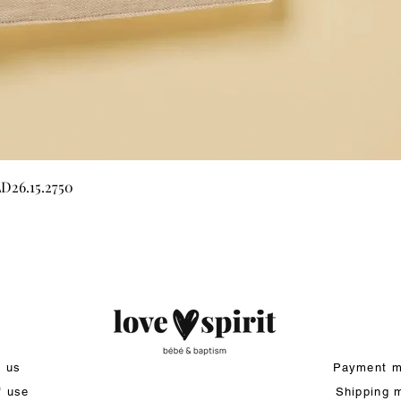
Quick View
LD26.15.2750
t us
Payment m
f use
Shipping 