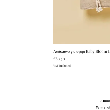
Λαδόπανο για αγόρι Baby Bloom 
Price
€60.50
VAT Included
Abou
Terms o