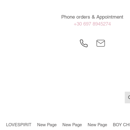
Phone orders & Appointment
+30 697 8945274
LOVESPIRIT
New Page
New Page
New Page
BOY CH