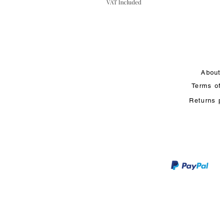
VAT Included
Abou
Terms o
Returns 