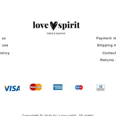
t us
Payment m
f use
Shipping 
policy
Contac
Returns 
Copyright © 2020 by Love
spirit
. All rights