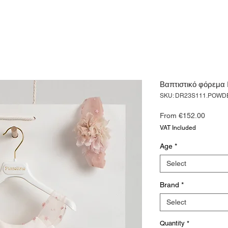
Βαπτιστικό φόρεμα
SKU: DR23S111.POWD
Sale
From
€152.00
Price
VAT Included
Age
*
Select
Brand
*
Select
Quantity
*