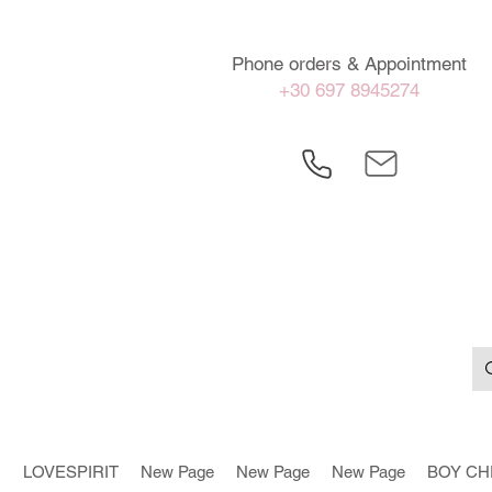
Phone orders & Appointment
+30 697 8945274
LOVESPIRIT
New Page
New Page
New Page
BOY CH