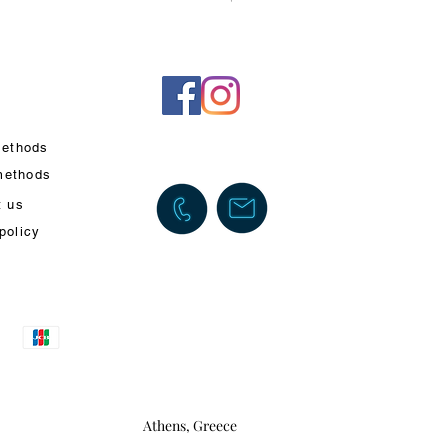
VAT Included
ethods
methods
t us
policy
Athens, Greece