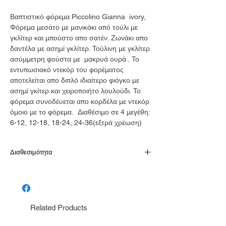
Βαπτιστικό φόρεμα Piccolino Gianna ivory,
Φόρεμα μεσάτο με μανικάκι από τούλι με
γκλίτερ και μπούστο απο σατέν. Ζωνάκι απο
δαντέλα με ασημί γκλίτερ. Τούλινη με γκλίτερ
ασύμμετρη φούστα με μακρυά ουρά . Το
εντυπωσιακό ντεκόρ του φορέματος
αποτελείται απο διπλό ιδιαίτερο φιόγκο με
ασημί γκίτερ και χειροποιήτο λουλούδι. Το
φόρεμα συνοδέυεται απο κορδέλα με ντεκόρ
όμοιο με το φόρεμα. Διαθέσιμο σε 4 μεγέθη:
6-12, 12-18, 18-24, 24-36(εξτρά χρέωση)
Διαθεσιμότητα
Παράδοση σε 10-15 εργάσιμες
Related Products