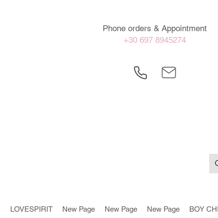
Phone orders & Appointment
+30 697 8945274
LOVESPIRIT
New Page
New Page
New Page
BOY CH