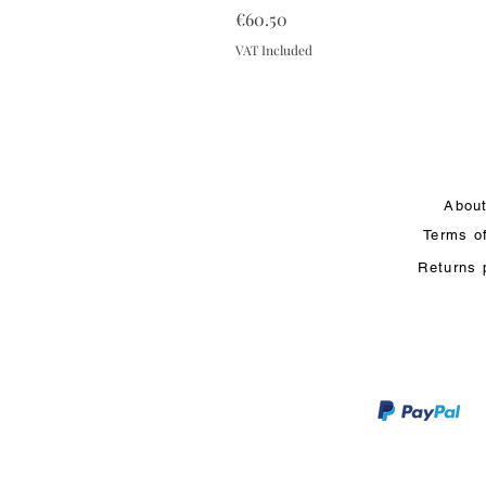
Price
€60.50
VAT Included
Abou
Terms o
Returns 