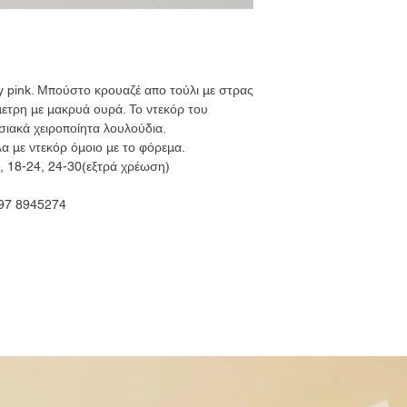
y pink. Μπούστο κρουαζέ απο τούλι με στρας
μετρη με μακρυά ουρά. Το ντεκόρ του
σιακά χειροποίητα λουλούδια.
α με ντεκόρ όμοιο με το φόρεμα.
8, 18-24, 24-30(εξτρά χρέωση)
697 8945274