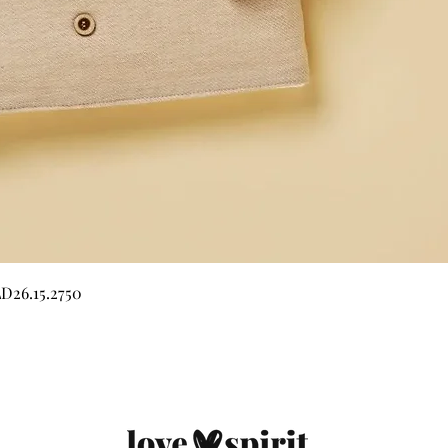
Quick View
LD26.15.2750