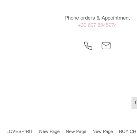
Phone orders & Appointment
+30 697 8945274
LOVESPIRIT
New Page
New Page
New Page
BOY CH