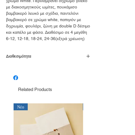
χρώμα White. Περιλαμβάνει δίχρωμο γιλέκο
με διακοσμητικούς ωμίτες, πουκάμισο
βαμβακερό λευκό με σχέδια, παντελόνι
βαμβακερό σε χρώμα white, παπιγιόν με
διχρωμία, φουλάρι, ζώνη με double D δέσιμο
και καπέλο με φάσα. Διαθέσιμο σε 4 μεγέθη
6-12, 12-18, 18-24, 24-36(εξτρά χρέωση)
Διαθεσιμότητα
Παράδοση σε 10-15 εργάσιμες
Related Products
Νέο
Νέο