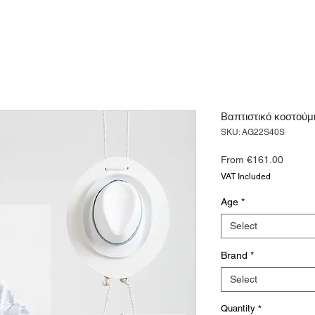
Βαπτιστικό κοστού
SKU: AG22S40S
Sale
From
€161.00
Price
VAT Included
Age
*
Select
Brand
*
Select
Quantity
*