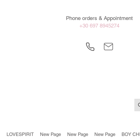
Phone orders & Appointment
+30 697 8945274
LOVESPIRIT
New Page
New Page
New Page
BOY CH