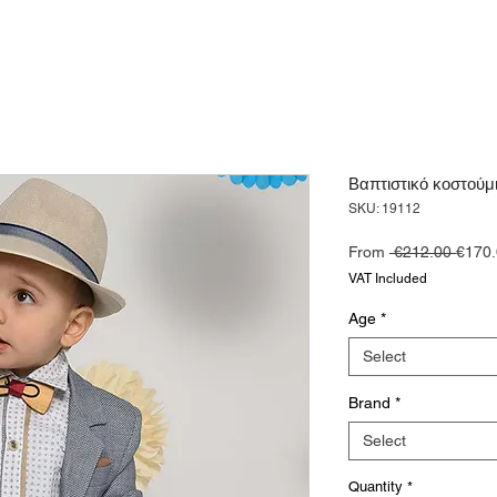
Βαπτιστικό κοστούμι
SKU: 19112
Regul
From
 €212.00 
€170
Price
VAT Included
Age
*
Select
Brand
*
Select
Quantity
*