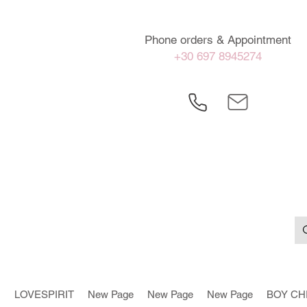
Phone orders & Appointment
+30 697 8945274
LOVESPIRIT
New Page
New Page
New Page
BOY CH