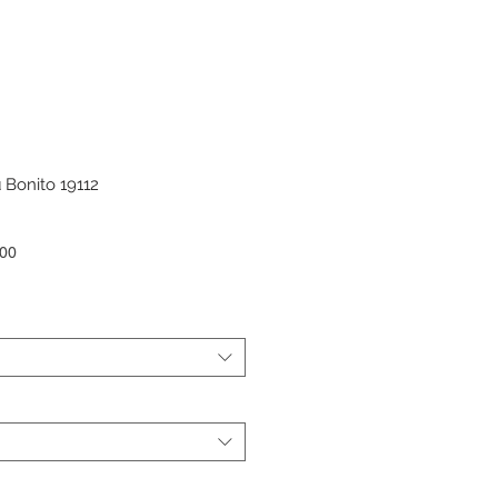
 Bonito 19112
ar
Sale
.00
Price