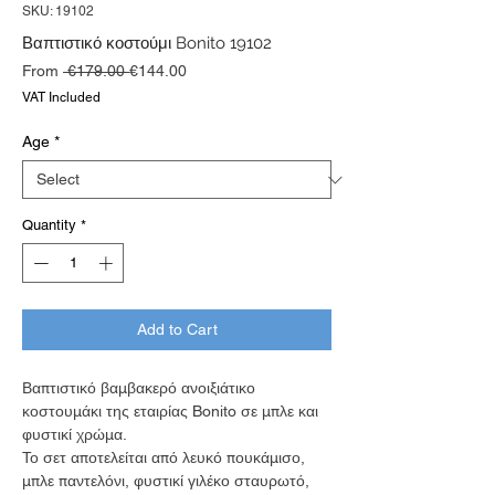
SKU: 19102
Βαπτιστικό κοστούμι Bonito 19102
Regular
Sale
From
 €179.00 
€144.00
Price
Price
VAT Included
Age
*
Quantity
*
Add to Cart
Βαπτιστικό βαμβακερό ανοιξιάτικο
κοστουμάκι της εταιρίας Bonito σε μπλε και
φυστικί χρώμα.
Το σετ αποτελείται από λευκό πουκάμισο,
μπλε παντελόνι, φυστικί γιλέκο σταυρωτό,