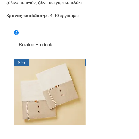
ξύλινο παπιγιόν, ζώνη και γκρι καπελάκι.
Χρόνος παράδοσης:
4-10 εργάσιμες
Related Products
Νέο
Νέο
Λαδόπανο για αγόρι Baby Bloom
Λαδόπανο για αγόρι Bab