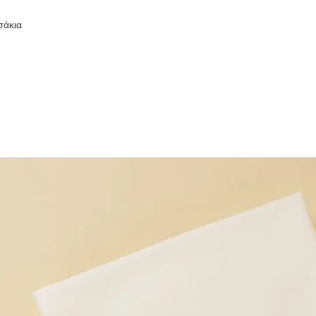
σάκια