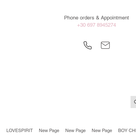
Phone orders & Appointment
+30 697 8945274
LOVESPIRIT
New Page
New Page
New Page
BOY CH