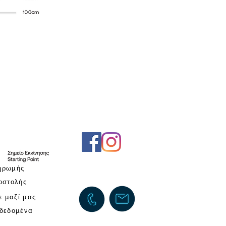
ηρωμής
οστολής
ε μαζί μας
δεδομένα