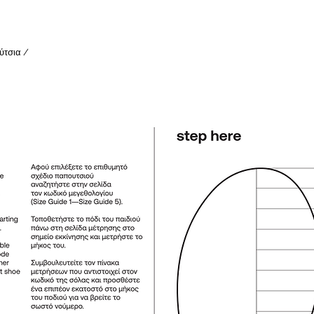
ύτσια /