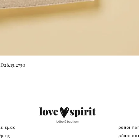
Γρήγορη προβολή
LD26.15.2750
με εμάς
Τρόποι πλ
ήσης
Τρόποι απ