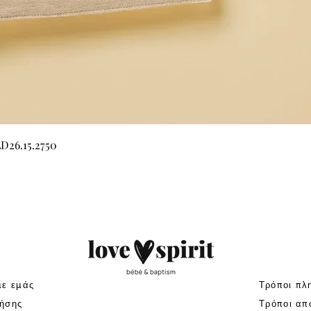
Γρήγορη προβολή
LD26.15.2750
με εμάς
Τρόποι πλ
ήσης
Τρόποι απ