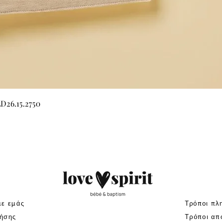
Γρήγορη προβολή
LD26.15.2750
με εμάς
Τρόποι πλ
ήσης
Τρόποι απ