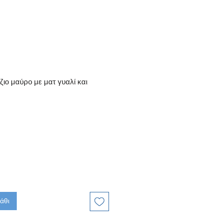
ζιο μαύρο με ματ γυαλί και
ή
τωσης
άθι