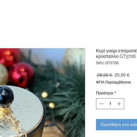
Κερί γούρι επιτραπέ
κρύσταλλο GT3706
SKU: GT3706
Κανονική
Τιμ
 29,00 € 
25,00 €
τιμή
Έκπ
ΦΠΑ Περιλαμβάνεται
Ποσότητα
*
Προσθήκη στο καλ