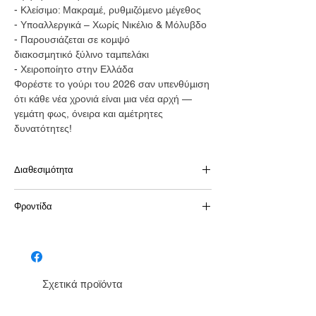
- Κλείσιμο: Μακραμέ, ρυθμιζόμενο μέγεθος
- Υποαλλεργικά – Χωρίς Νικέλιο & Μόλυβδο
- Παρουσιάζεται σε κομψό
διακοσμητικό ξύλινο ταμπελάκι
- Χειροποίητο στην Ελλάδα
Φορέστε το γούρι του 2026 σαν υπενθύμιση
ότι κάθε νέα χρονιά είναι μια νέα αρχή —
γεμάτη φως, όνειρα και αμέτρητες
δυνατότητες!
Διαθεσιμότητα
Διαθέσιμο από 7-15 μέρες
Φροντίδα
Κοσμήματα
- Αποφύγετε την επαφή με το νερό,
ιδιαιτέρως για κοσμήματα που αποτελούνται
από δερμάτινα στοιχεία. Σε περίπτωση που
Σχετικά προϊόντα
βραχούν, στεγνώστε αμέσως με μαλακό
πανί.