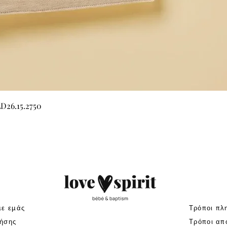
Γρήγορη προβολή
LD26.15.2750
με εμάς
Τρόποι πλ
ήσης
Τρόποι απ