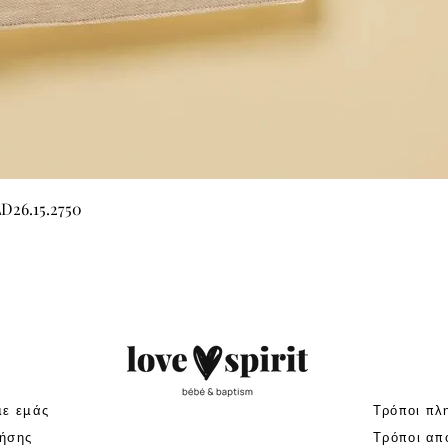
Γρήγορη προβολή
LD26.15.2750
με εμάς
Τρόποι πλ
ήσης
Τρόποι απ