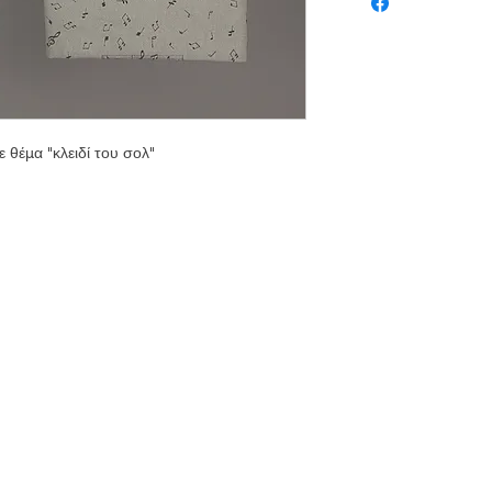
 θέμα "κλειδί του σολ"