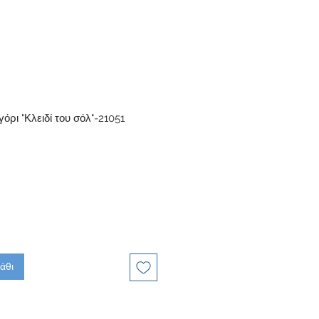
όρι "Κλειδί του σόλ"-21051
άθι