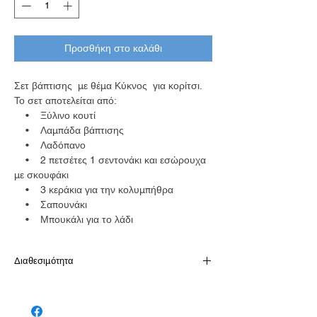
Προσθήκη στο καλάθι
Σετ βάπτισης με θέμα Κύκνος για κορίτσι.
Το σετ αποτελείται από:
• Ξύλινο κουτί
• Λαμπάδα βάπτισης
• Λαδόπανο
• 2 πετσέτες 1 σεντονάκι και εσώρουχα
με σκουφάκι
• 3 κεράκια για την κολυμπήθρα
• Σαπουνάκι
• Μπουκάλι για το λάδι
Διαθεσιμότητα
Το προίον είναι διαθέσιμο κατόπιν
παραγγελίας σε 10-15 εργάσιμες