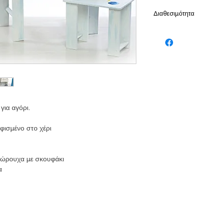
Διαθεσιμότητα
Το προίον είναι διαθ
εργάσιμες
για αγόρι.
ισμένο στο χέρι
σώρουχα με σκουφάκι
α