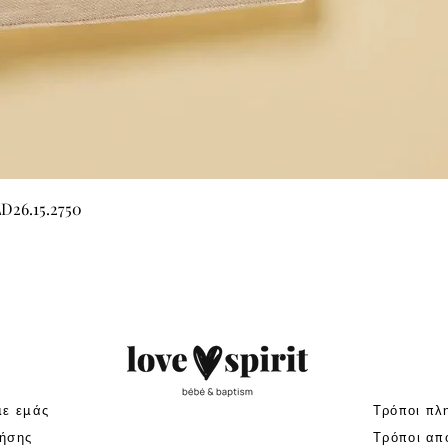
Γρήγορη προβολή
LD26.15.2750
με εμάς
Τρόποι πλ
ήσης
Τρόποι απ