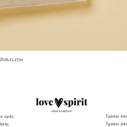
Γρήγορη προβολή
LD26.15.2750
με εμάς
Τρόποι πλ
ήσης
Τρόποι απ