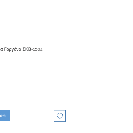
έμα Γοργόνα ΣΚΒ-1004
άθι