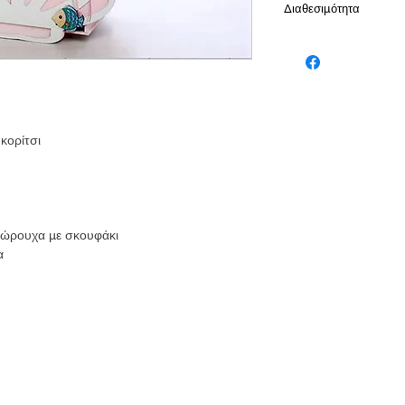
Διαθεσιμότητα
Το προίον είναι διαθ
εργάσιμες
κορίτσι
σώρουχα με σκουφάκι
α