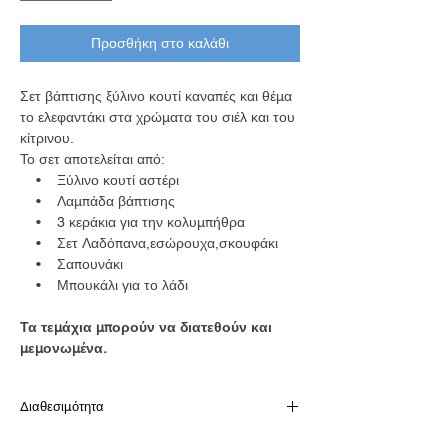
Προσθήκη στο καλάθι
Σετ βάπτισης ξύλινο κουτί καναπές και θέμα
το ελεφαντάκι στα χρώματα του σιέλ και του
κίτρινου.
Το σετ αποτελείται από:
• Ξύλινο κουτί αστέρι
• Λαμπάδα βάπτισης
• 3 κεράκια για την κολυμπήθρα
• Σετ Λαδόπανα,εσώρουχα,σκουφάκι
• Σαπουνάκι
• Μπουκάλι για το λάδι
Τα τεμάχια μπορούν να διατεθούν και
μεμονωμένα.
Διαθεσιμότητα
Παράδοση σε 10-15 εργάσιμες