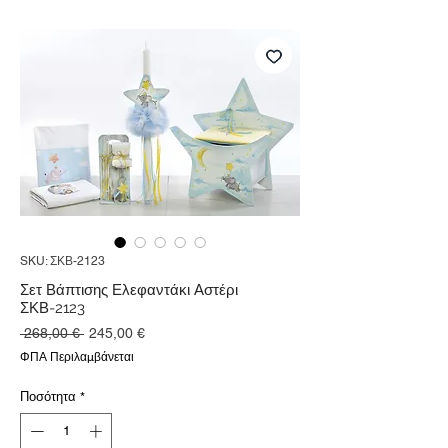
SKU: ΣΚΒ-2123
Σετ Βάπτισης Ελεφαντάκι Αστέρι
ΣΚΒ-2123
Κανονική
Τιμή
 268,00 € 
245,00 €
τιμή
Έκπτωσης
ΦΠΑ Περιλαμβάνεται
Ποσότητα
*