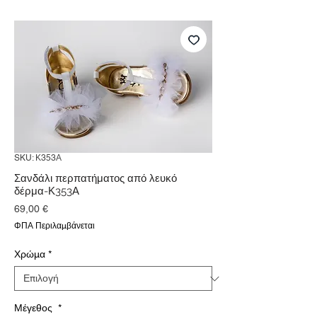
SKU: Κ353Α
Σανδάλι περπατήματος από λευκό
δέρμα-Κ353Α
Τιμή
69,00 €
ΦΠΑ Περιλαμβάνεται
Χρώμα
*
Μέγεθος
*