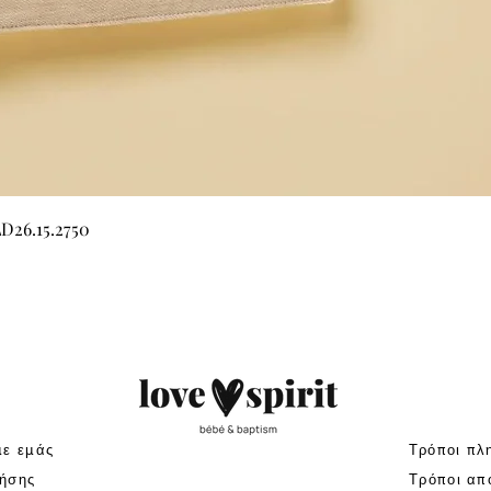
Γρήγορη προβολή
LD26.15.2750
με εμάς
Τρόποι πλ
ήσης
Τρόποι απ