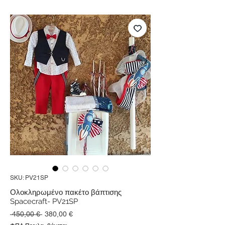
SKU: PV21SP
Ολοκληρωμένο πακέτο βάπτισης
Spacecraft- PV21SP
Κανονική
Τιμή
 450,00 € 
380,00 €
τιμή
Έκπτωσης