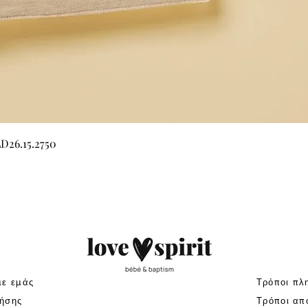
Γρήγορη προβολή
LD26.15.2750
με εμάς
Τρόποι πλ
ήσης
Τρόποι απ