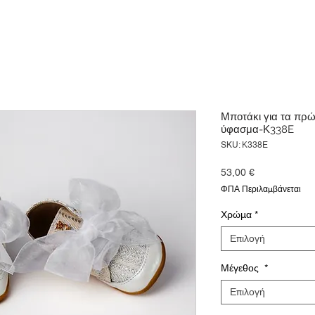
Μποτάκι για τα πρώ
ύφασμα-Κ338E
SKU: Κ338E
Τιμή
53,00 €
ΦΠΑ Περιλαμβάνεται
Χρώμα
*
Επιλογή
Μέγεθος
*
Επιλογή