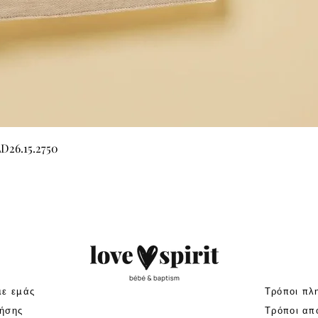
Γρήγορη προβολή
LD26.15.2750
με εμάς
Τρόποι πλ
ήσης
Τρόποι απ