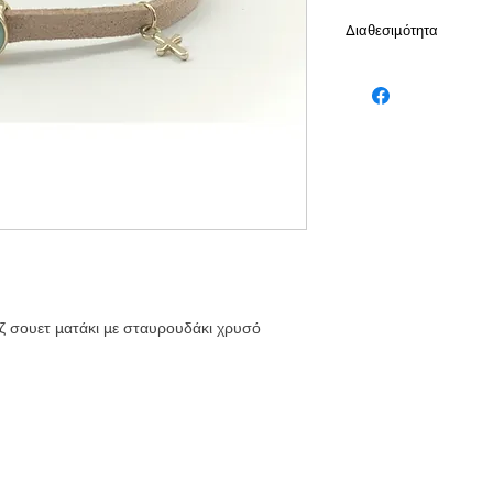
Διαθεσιμότητα
Παράδοση σε 5-10 ε
εζ σουετ ματάκι με σταυρουδάκι χρυσό