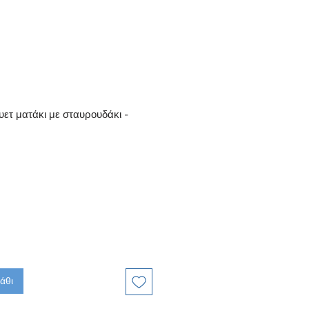
ετ ματάκι με σταυρουδάκι -
άθι