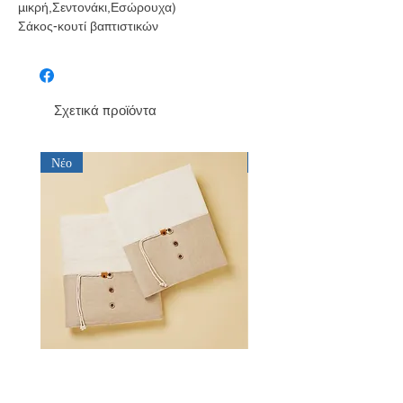
μικρή,Σεντονάκι,Εσώρουχα)
Σάκος-κουτί βαπτιστικών
Σχετικά προϊόντα
Νέο
Νέο
Λαδόπανο για αγόρι Baby Bloom
Λαδόπανο για αγόρι Bab